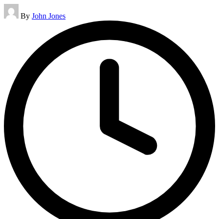
Posted
By
John Jones
by