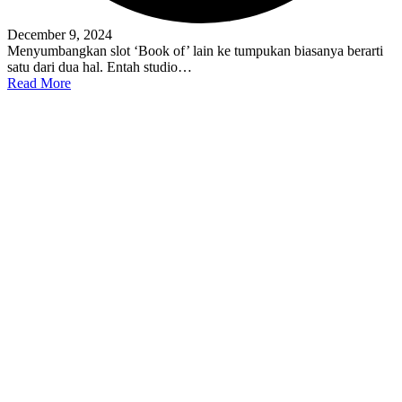
December 9, 2024
Menyumbangkan slot ‘Book of’ lain ke tumpukan biasanya berarti
satu dari dua hal. Entah studio…
Read More