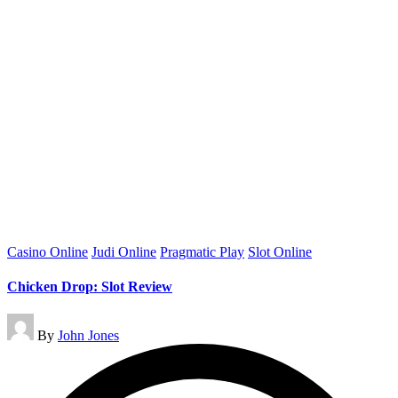
Posted
Casino Online
Judi Online
Pragmatic Play
Slot Online
in
Chicken Drop: Slot Review
Posted
By
John Jones
by