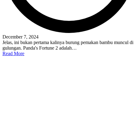
December 7, 2024
Jelas, ini bukan pertama kalinya burung pemakan bambu muncul di
gulungan. Panda's Fortune 2 adalah…
Read More