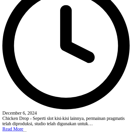
December 6, 2024
Chicken Drop - Seperti slot kisi-kisi lainnya, permainan pragmatis
telah diproduksi, studio telah digunakan untuk…
Read More