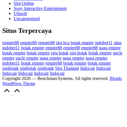
Slot Online
Sony Interactive Entertaiment
Ubisoft
Uncategorized
Situs Terpercaya
empire88
empire88
empire88
slot bca
botak empire
indobet11
situs
indobet11
botak empire
empire88
empire88
empire88
naga empire
botak empire
botak empire
raja botak
raja botak
botak empire
uncle
empire
uncle empire
naga empire
naga empire
naga empire
indobet11
botak empire
empire88
botak empire
botak empire
rajabotak
rajabotak
rajabotak
Slot Thailand
Indocair
Indocair
Indocair
Indocair
Indocair
Indocair
Copyright 2026 — BenchmarcSystems. All rights reserved.
Bloglo
WordPress Theme
Scroll
to
Top