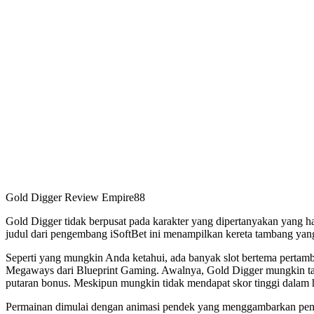
Gold Digger Review Empire88
Gold Digger tidak berpusat pada karakter yang dipertanyakan yang h
judul dari pengembang iSoftBet ini menampilkan kereta tambang yang
Seperti yang mungkin Anda ketahui, ada banyak slot bertema pert
Megaways dari Blueprint Gaming. Awalnya, Gold Digger mungkin ta
putaran bonus. Meskipun mungkin tidak mendapat skor tinggi dalam ha
Permainan dimulai dengan animasi pendek yang menggambarkan penur