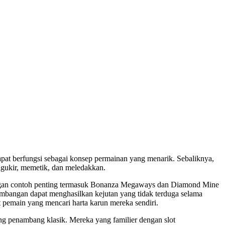
apat berfungsi sebagai konsep permainan yang menarik. Sebaliknya,
ngukir, memetik, dan meledakkan.
engan contoh penting termasuk Bonanza Megaways dan Diamond Mine
bangan dapat menghasilkan kejutan yang tidak terduga selama
t pemain yang mencari harta karun mereka sendiri.
 penambang klasik. Mereka yang familier dengan slot