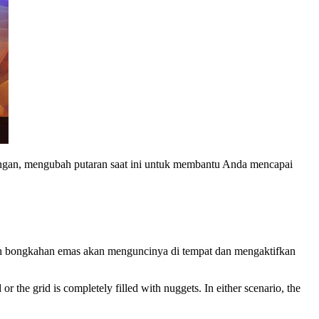
ungan, mengubah putaran saat ini untuk membantu Anda mencapai
h bongkahan emas akan menguncinya di tempat dan mengaktifkan
or the grid is completely filled with nuggets. In either scenario, the