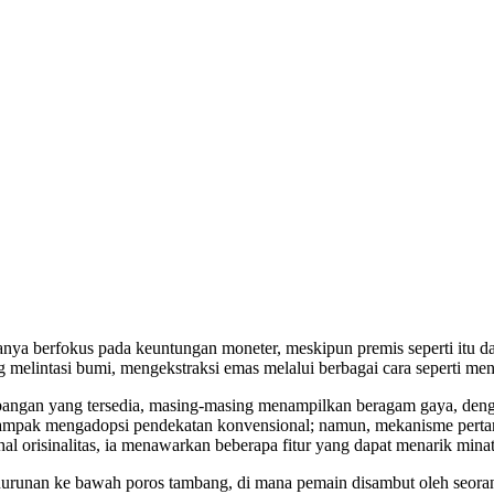
anya berfokus pada keuntungan moneter, meskipun premis seperti itu d
 melintasi bumi, mengekstraksi emas melalui berbagai cara seperti me
ambangan yang tersedia, masing-masing menampilkan beragam gaya, d
mpak mengadopsi pendekatan konvensional; namun, mekanisme pertam
l orisinalitas, ia menawarkan beberapa fitur yang dapat menarik mina
unan ke bawah poros tambang, di mana pemain disambut oleh seorang