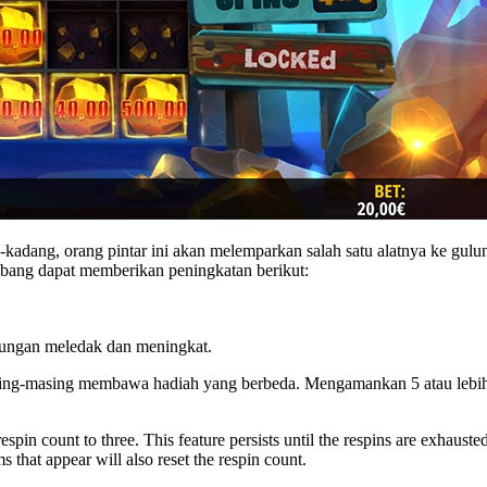
dang, orang pintar ini akan melemparkan salah satu alatnya ke gul
bang dapat memberikan peningkatan berikut:
lungan meledak dan meningkat.
asing-masing membawa hadiah yang berbeda. Mengamankan 5 atau lebi
in count to three. This feature persists until the respins are exhausted 
s that appear will also reset the respin count.