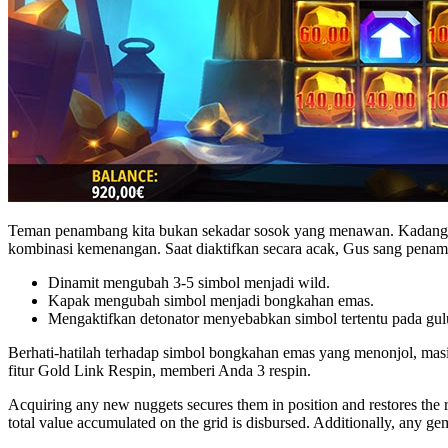
Teman penambang kita bukan sekadar sosok yang menawan. Kadang-ka
kombinasi kemenangan. Saat diaktifkan secara acak, Gus sang penam
Dinamit mengubah 3-5 simbol menjadi wild.
Kapak mengubah simbol menjadi bongkahan emas.
Mengaktifkan detonator menyebabkan simbol tertentu pada gu
Berhati-hatilah terhadap simbol bongkahan emas yang menonjol, m
fitur Gold Link Respin, memberi Anda 3 respin.
Acquiring any new nuggets secures them in position and restores the resp
total value accumulated on the grid is disbursed. Additionally, any gem