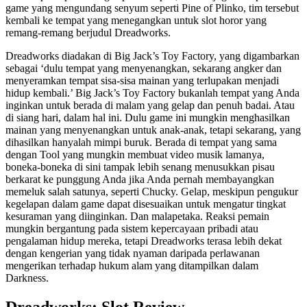
game yang mengundang senyum seperti Pine of Plinko, tim tersebut
kembali ke tempat yang menegangkan untuk slot horor yang
remang-remang berjudul Dreadworks.
Dreadworks diadakan di Big Jack’s Toy Factory, yang digambarkan
sebagai ‘dulu tempat yang menyenangkan, sekarang angker dan
menyeramkan tempat sisa-sisa mainan yang terlupakan menjadi
hidup kembali.’ Big Jack’s Toy Factory bukanlah tempat yang Anda
inginkan untuk berada di malam yang gelap dan penuh badai. Atau
di siang hari, dalam hal ini. Dulu game ini mungkin menghasilkan
mainan yang menyenangkan untuk anak-anak, tetapi sekarang, yang
dihasilkan hanyalah mimpi buruk. Berada di tempat yang sama
dengan Tool yang mungkin membuat video musik lamanya,
boneka-boneka di sini tampak lebih senang menusukkan pisau
berkarat ke punggung Anda jika Anda pernah membayangkan
memeluk salah satunya, seperti Chucky. Gelap, meskipun pengukur
kegelapan dalam game dapat disesuaikan untuk mengatur tingkat
kesuraman yang diinginkan. Dan malapetaka. Reaksi pemain
mungkin bergantung pada sistem kepercayaan pribadi atau
pengalaman hidup mereka, tetapi Dreadworks terasa lebih dekat
dengan kengerian yang tidak nyaman daripada perlawanan
mengerikan terhadap hukum alam yang ditampilkan dalam
Darkness.
Dreadworks: Slot Review