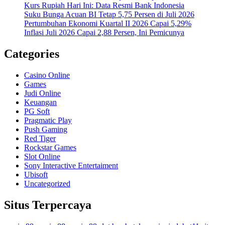
Kurs Rupiah Hari Ini: Data Resmi Bank Indonesia
Suku Bunga Acuan BI Tetap 5,75 Persen di Juli 2026
Pertumbuhan Ekonomi Kuartal II 2026 Capai 5,29%
Inflasi Juli 2026 Capai 2,88 Persen, Ini Pemicunya
Categories
Casino Online
Games
Judi Online
Keuangan
PG Soft
Pragmatic Play
Push Gaming
Red Tiger
Rockstar Games
Slot Online
Sony Interactive Entertaiment
Ubisoft
Uncategorized
Situs Terpercaya