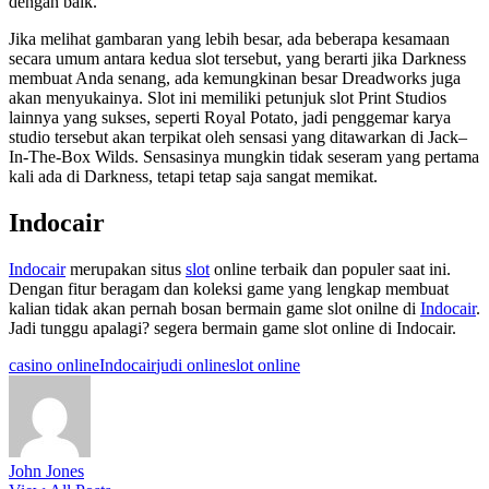
dengan baik.
Jika melihat gambaran yang lebih besar, ada beberapa kesamaan
secara umum antara kedua slot tersebut, yang berarti jika Darkness
membuat Anda senang, ada kemungkinan besar Dreadworks juga
akan menyukainya. Slot ini memiliki petunjuk slot Print Studios
lainnya yang sukses, seperti Royal Potato, jadi penggemar karya
studio tersebut akan terpikat oleh sensasi yang ditawarkan di Jack–
In-The-Box Wilds. Sensasinya mungkin tidak seseram yang pertama
kali ada di Darkness, tetapi tetap saja sangat memikat.
Indocair
Indocair
merupakan situs
slot
online terbaik dan populer saat ini.
Dengan fitur beragam dan koleksi game yang lengkap membuat
kalian tidak akan pernah bosan bermain game slot onilne di
Indocair
.
Jadi tunggu apalagi? segera bermain game slot online di Indocair.
Tags:
casino online
Indocair
judi online
slot online
John Jones