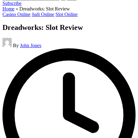
for:
Subscribe
Home
»
Dreadworks: Slot Review
Posted
Casino Online
Judi Online
Slot Online
in
Dreadworks: Slot Review
Posted
By
John Jones
by