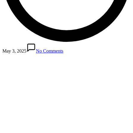
May 3, 2025
No Comments