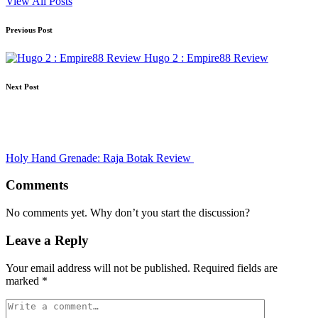
View All Posts
Post
Previous Post
navigation
Hugo 2 : Empire88 Review
Next Post
Holy Hand Grenade: Raja Botak Review
Comments
No comments yet. Why don’t you start the discussion?
Leave a Reply
Your email address will not be published.
Required fields are
marked
*