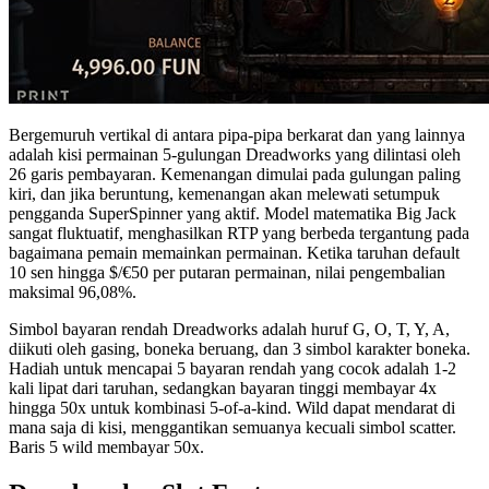
Bergemuruh vertikal di antara pipa-pipa berkarat dan yang lainnya
adalah kisi permainan 5-gulungan Dreadworks yang dilintasi oleh
26 garis pembayaran. Kemenangan dimulai pada gulungan paling
kiri, dan jika beruntung, kemenangan akan melewati setumpuk
pengganda SuperSpinner yang aktif. Model matematika Big Jack
sangat fluktuatif, menghasilkan RTP yang berbeda tergantung pada
bagaimana pemain memainkan permainan. Ketika taruhan default
10 sen hingga $/€50 per putaran permainan, nilai pengembalian
maksimal 96,08%.
Simbol bayaran rendah Dreadworks adalah huruf G, O, T, Y, A,
diikuti oleh gasing, boneka beruang, dan 3 simbol karakter boneka.
Hadiah untuk mencapai 5 bayaran rendah yang cocok adalah 1-2
kali lipat dari taruhan, sedangkan bayaran tinggi membayar 4x
hingga 50x untuk kombinasi 5-of-a-kind. Wild dapat mendarat di
mana saja di kisi, menggantikan semuanya kecuali simbol scatter.
Baris 5 wild membayar 50x.