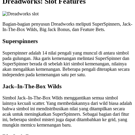
Dreadworks: Slot Features
Bagian-bagian penyusun Dreadworks meliputi SuperSpinners, Jack-
In-The-Box Wilds, Big Jack Bonus, dan Feature Bets.
Superspinners
Superspinner adalah 14 nilai pengali yang muncul di antara simbol
pada gulungan. Jika garis kemenangan melintasi SuperSpinner dan
SuperSpinner berada di sebelah kiri simbol kemenangan, nilainya
akan mengalikan kemenangan. Beberapa pengali diterapkan secara
independen pada kemenangan satu per satu.
Jack–In-The-Box Wilds
Simbol Jack–In-The-Box Wilds menggantikan semua simbol
lainnya kecuali scatter. Yang membedakannya dari wild biasa adalah
bahwa simbol ini mendistribusikan nilai yang ditampilkan secara
acak untuk meningkatkan SuperSpinners. Sebagai bagian dari fitur
ini, beberapa simbol misteri juga dapat ditambahkan ke grid, yang
mungkin memicu kemenangan baru.